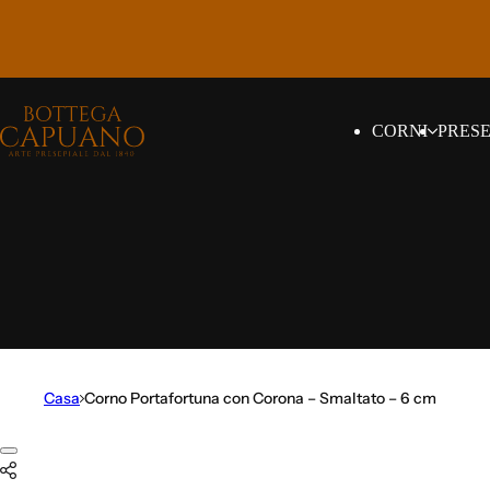
Vai al contenuto
CORNI
PRES
Casa
Corno Portafortuna con Corona – Smaltato – 6 cm
Vai alle informazioni sul prodotto