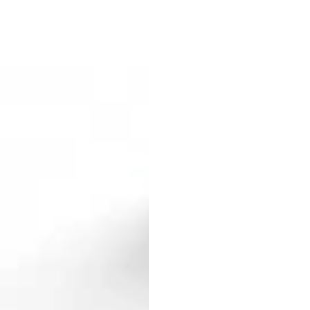
.
.
.