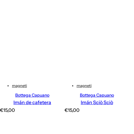
magneti
magneti
Bottega Capuano
Bottega Capuano
Imán de cafetera
Imán Sciò Sciò
P
P
€15,00
€15,00
r
r
e
e
c
c