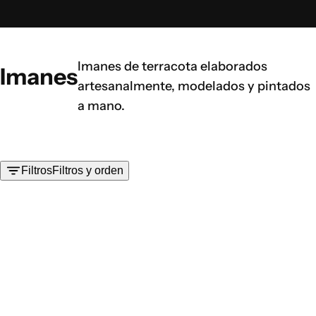
i
a
l
,
Imanes de terracota elaborados
Imanes
s
artesanalmente, modelados y pintados
é
a mano.
r
u
m
Filtros
Filtros y orden
,
p
e
r
f
u
m
e