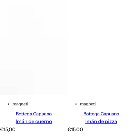
magneti
magneti
Bottega Capuano
Bottega Capuano
Imán de cuerno
Imán de pizza
P
P
€15,00
€15,00
r
r