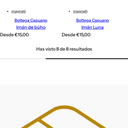
magneti
magneti
Bottega Capuano
Bottega Capuano
Imán de búho
Imán Luna
P
P
Desde €15,00
Desde €15,00
r
r
Has visto 8 de 8 resultados
e
e
c
c
i
i
o
o
h
h
a
a
b
b
i
i
t
t
u
u
a
a